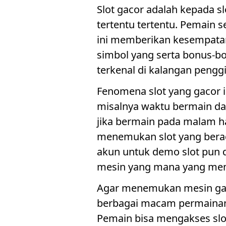
Slot gacor adalah kepada s
tertentu tertentu. Pemain 
ini memberikan kesempatan 
simbol yang serta bonus-bon
terkenal di kalangan peng
Fenomena slot yang gacor in
misalnya waktu bermain d
jika bermain pada malam 
menemukan slot yang berad
akun untuk demo slot pun
mesin yang mana yang memi
Agar menemukan mesin gacor
berbagai macam permainan d
Pemain bisa mengakses slo