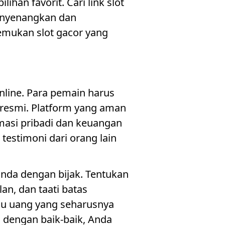
ihan favorit. Cari link slot
enyenangkan dan
mukan slot gacor yang
line. Para pemain harus
resmi. Platform yang aman
masi pribadi dan keuangan
testimoni dari orang lain
nda dengan bijak. Tentukan
an, dan taati batas
au uang yang seharusnya
 dengan baik-baik, Anda