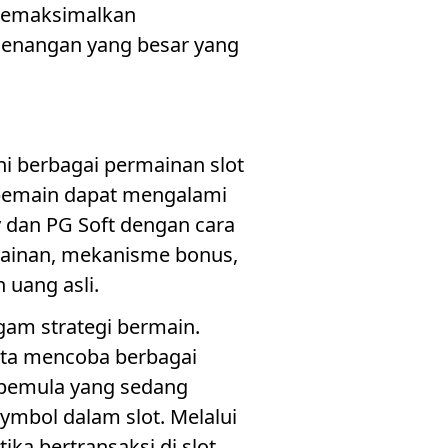
memaksimalkan
menangan yang besar yang
 berbagai permainan slot
 pemain dapat mengalami
 dan PG Soft dengan cara
ainan, mekanisme bonus,
uang asli.
gam strategi bermain.
rta mencoba berbagai
i pemula yang sedang
symbol dalam slot. Melalui
ika bertransaksi di slot