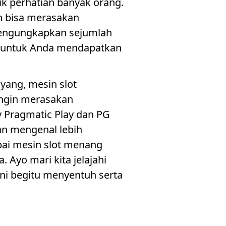
k perhatian banyak orang.
in bisa merasakan
 mengungkapkan sejumlah
n untuk Anda mendapatkan
yang, mesin slot
 ingin merasakan
 Pragmatic Play dan PG
an mengenal lebih
mpai mesin slot menang
Ayo mari kita jelajahi
ni begitu menyentuh serta