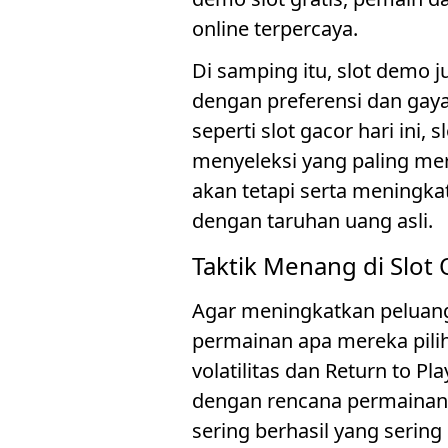
online terpercaya.
Di samping itu, slot dem
dengan preferensi dan gaya
seperti slot gacor hari ini
menyeleksi yang paling me
akan tetapi serta meningka
dengan taruhan uang asli.
Taktik Menang di Slot 
Agar meningkatkan peluang 
permainan apa mereka pilih
volatilitas dan Return to Pl
dengan rencana permainan
sering berhasil yang serin