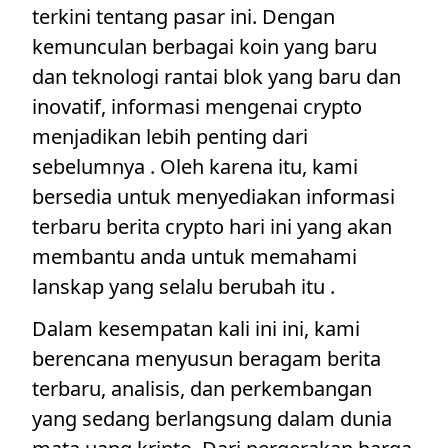
terkini tentang pasar ini. Dengan
kemunculan berbagai koin yang baru
dan teknologi rantai blok yang baru dan
inovatif, informasi mengenai crypto
menjadikan lebih penting dari
sebelumnya . Oleh karena itu, kami
bersedia untuk menyediakan informasi
terbaru berita crypto hari ini yang akan
membantu anda untuk memahami
lanskap yang selalu berubah itu .
Dalam kesempatan kali ini ini, kami
berencana menyusun beragam berita
terbaru, analisis, dan perkembangan
yang sedang berlangsung dalam dunia