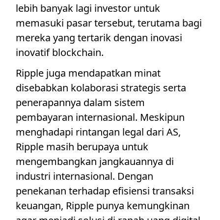
lebih banyak lagi investor untuk
memasuki pasar tersebut, terutama bagi
mereka yang tertarik dengan inovasi
inovatif blockchain.
Ripple juga mendapatkan minat
disebabkan kolaborasi strategis serta
penerapannya dalam sistem
pembayaran internasional. Meskipun
menghadapi rintangan legal dari AS,
Ripple masih berupaya untuk
mengembangkan jangkauannya di
industri internasional. Dengan
penekanan terhadap efisiensi transaksi
keuangan, Ripple punya kemungkinan