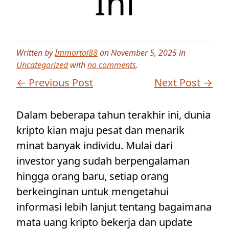
Ini
Written by
Immortal88
on November 5, 2025 in
Uncategorized
with
no comments
.
← Previous Post
Next Post →
Dalam beberapa tahun terakhir ini, dunia
kripto kian maju pesat dan menarik
minat banyak individu. Mulai dari
investor yang sudah berpengalaman
hingga orang baru, setiap orang
berkeinginan untuk mengetahui
informasi lebih lanjut tentang bagaimana
mata uang kripto bekerja dan update