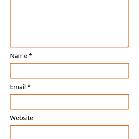
Name
*
Email
*
Website