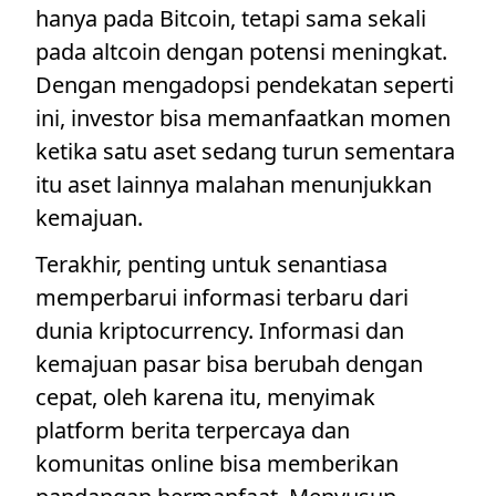
hanya pada Bitcoin, tetapi sama sekali
pada altcoin dengan potensi meningkat.
Dengan mengadopsi pendekatan seperti
ini, investor bisa memanfaatkan momen
ketika satu aset sedang turun sementara
itu aset lainnya malahan menunjukkan
kemajuan.
Terakhir, penting untuk senantiasa
memperbarui informasi terbaru dari
dunia kriptocurrency. Informasi dan
kemajuan pasar bisa berubah dengan
cepat, oleh karena itu, menyimak
platform berita terpercaya dan
komunitas online bisa memberikan