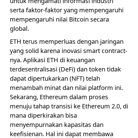
untuk mengamati informasi industri
serta faktor-faktor yang mempengaruhi
mempengaruhi nilai Bitcoin secara
global.
ETH terus memperluas dengan jaringan
yang solid karena inovasi smart contract-
nya. Aplikasi ETH di keuangan
terdesentralisasi (DeFi) dan token tidak
dapat dipertukarkan (NFT) telah
menambah minat dan nilai platform ini.
Sekarang, Ethereum dalam proses
menuju tahap transisi ke Ethereum 2.0, di
mana diperkirakan bisa
menyempurnakan kapasitas dan
keefisienan. Hal ini dapat membawa